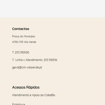
Saber
mais
Contactos
Praça do Município
4730-733 Vila Verde
T.
253 310500
T. Linha + Atendimento:
253 310516
geral@cm-vilaverde.pt
Acessos Rápidos
Atendimento e Apoio ao Cidadão
Erasmus+