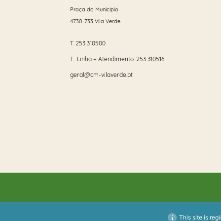
Praça do Município
4730-733 Vila Verde
T.
253 310500
T. Linha + Atendimento:
253 310516
geral@cm-vilaverde.pt
This site is reg