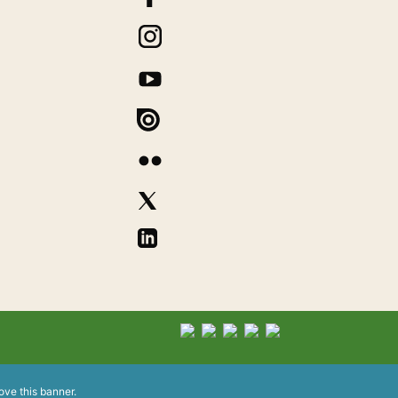
ove this banner
.