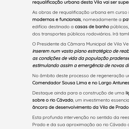
requalificação urbana desta Vila vai ser super
As obras de requalificação urbana em curso
modernos e funcionais
, nomeadamente a
pa
edifício destinado a
casas de banho
públicas
dos transportes públicos rodoviários. Irá t
Termo de Pesquisa
O Presidente da Câmara Municipal de Vila Ver
inserem num vasto plano estratégico de reab
as condições de vida da população pradense e
estimulando assim a emergência de novas di
No âmbito deste processo de regeneração ur
Categorias gerais
Comendador Sousa Lima e no Largo Antune
Destaque ainda para a construção de uma
l
sobre o rio Cávado
, um investimento essenci
âncora de desenvolvimento da Vila de Prado
Filtros
Esta profunda intervenção no sentido da ree
Prado e da sua aproximação ao rio Cávado 