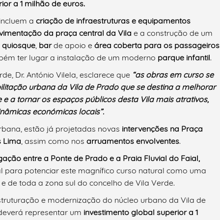
ior a 1 milhão de euros.
 incluem a
criação de infraestruturas e equipamentos
vimentação da praça
central da Vila
e a construção de um
,
quiosque
,
bar
de apoio e
área coberta
para os passageiros
ambém ter lugar a instalação de um moderno
parque infantil
.
de, Dr. António Vilela, esclarece que
“as obras em curso se
ilitação urbana da Vila de Prado que se destina a melhorar
 a tornar os espaços públicos desta Vila mais atrativos,
nâmicas económicas locais”.
bana, estão já projetadas novas
intervenções na Praça
s Lima
, assim como nos
arruamentos envolventes
.
igação entre a Ponte de Prado e a Praia Fluvial do Faial,
al para potenciar este magnífico curso natural como uma
e de toda a zona sul do concelho de Vila Verde.
struturação e modernização do núcleo urbano da Vila de
deverá representar um
investimento global
superior a 1