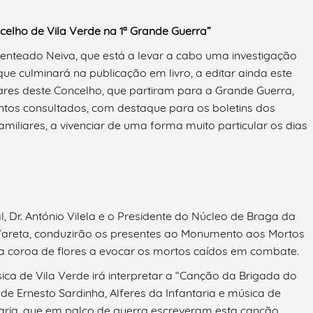
celho de Vila Verde na 1ª Grande Guerra”
Penteado Neiva, que está a levar a cabo uma investigação
que culminará na publicação em livro, a editar ainda este
itares deste Concelho, que partiram para a Grande Guerra,
tos consultados, com destaque para os boletins dos
liares, a vivenciar de uma forma muito particular os dias
 Dr. António Vilela e o Presidente do Núcleo de Braga da
Vareta, conduzirão os presentes ao Monumento aos Mortos
 coroa de flores a evocar os mortos caídos em combate.
ca de Vila Verde irá interpretar a “Canção da Brigada do
de Ernesto Sardinha, Alferes da Infantaria e música de
taria, que em palco de guerra escreveram esta canção.