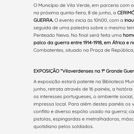
O Município de Vila Verde, em parceria com 
na próxima quinta-feira, 8 de junho, a
CERIMÓ
GUERRA.
O evento inicia às 10h00, com a
inau
seguida de uma palestra sobre o mesmo tema 
Penteado Neiva. No final será feita uma
homen
palco da guerra entre 1914-1918, em África e 
Combatentes, situado na Praça de República, 
EXPOSIÇÃO
“Vilaverdenses na 1ª Grande Guer
A exposição estará patente na Biblioteca Mun
junho, retrata através de 16 painéis, a hist
Termo de Pesquisa
os interesses portugueses, o ambiente social
impressa local. Para além destes painéis os 
conflito e diverso espólio usado na guerra; 
pistolas, espingardas e metralhadoras, más
quotidiano pelos soldados.
Categorias gerais