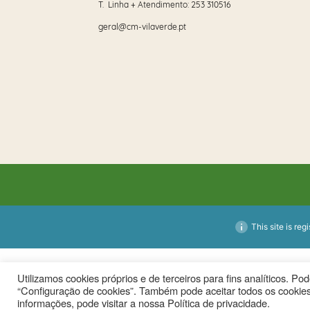
T. Linha + Atendimento:
253 310516
geral@cm-vilaverde.pt
This site is reg
Utilizamos cookies próprios e de terceiros para fins analíticos. P
“Configuração de cookies”. Também pode aceitar todos os cookies
informações, pode visitar a nossa Política de privacidade.