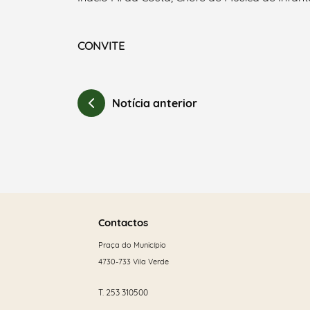
CONVITE
Notícia anterior
Saber
mais
Contactos
Praça do Município
4730-733 Vila Verde
T.
253 310500