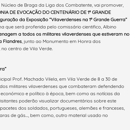
o Núcleo de Braga da Liga dos Combatente, vai promover,
NIA DE EVOCAÇÃO DO CENTENÁRIO DE 1ª GRANDE
guração da Exposição “Vilaverdenses na 1ª Grande Guerra”
que será proferida pelo comissário cientifico, Albino
agem a todos os militares vilaverdenses que estiveram no
na Flandres
, junto ao Monumento em Honra dos
no centro de Vila Verde.
ra”
icipal Prof. Machado Vilela, em Vila Verde de 8 a 30 de
ória dos militares vilaverdenses que combateram defendendo
, económico e político à época, bem como as notícias da
visitantes poderão visualizar documentários sobre este
capacetes dos soldados, portugueses, alemães e franceses,
caras de gás…, bem como, outro material usado no