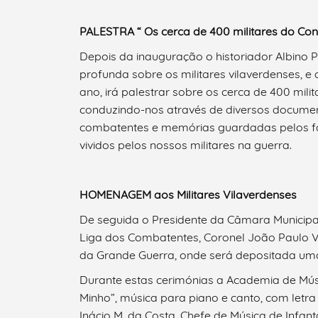
PALESTRA “ Os cerca de 400 militares do Con
Depois da inauguração o historiador Albino 
Filtros
profunda sobre os militares vilaverdenses, e 
ano, irá palestrar sobre os cerca de 400 mil
conduzindo-nos através de diversos documen
combatentes e memórias guardadas pelos fami
vividos pelos nossos militares na guerra.
HOMENAGEM aos Militares Vilaverdenses
De seguida o Presidente da Câmara Municipal,
Liga dos Combatentes, Coronel João Paulo 
da Grande Guerra, onde será depositada uma
Durante estas cerimónias a Academia de Músi
Minho”, música para piano e canto, com letra 
Inácio M. da Costa, Chefe de Música de Infan