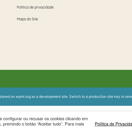
Política de privacidade
Mapa do Site
istered on
wpml.org
as a development site. Switch to a production site key to
rem
ode configurar ou recusar os cookies clicando em
, premindo o botão “Aceitar tudo”. Para mais
Política de Privacid