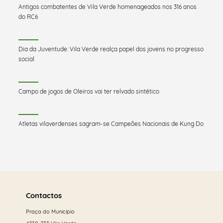
Antigos combatentes de Vila Verde homenageados nos 316 anos
do RC6
Dia da Juventude: Vila Verde realça papel dos jovens no progresso
social
Campo de jogos de Oleiros vai ter relvado sintético
Atletas vilaverdenses sagram-se Campeões Nacionais de Kung Do
Saber
mais
Contactos
Praça do Município