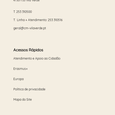
4730-733 Vila Verde
T.
253 310500
T. Linha + Atendimento:
253 310516
geral@cm-vilaverde.pt
Acessos Rápidos
Atendimento e Apoio ao Cidadão
Erasmus+
Europa
Política de privacidade
Mapa do Site