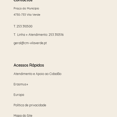
mais
Praça do Município
4730-733 Vila Verde
T.
253 310500
T. Linha + Atendimento:
253 310516
geral@cm-vilaverde.pt
Acessos Rápidos
Atendimento e Apoio ao Cidadão
Erasmus+
Europa
Política de privacidade
Mapa do Site