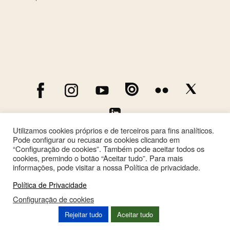
Utilizamos cookies próprios e de terceiros para fins analíticos.
Pode configurar ou recusar os cookies clicando em
“Configuração de cookies”. Também pode aceitar todos os
cookies, premindo o botão “Aceitar tudo”. Para mais
informações, pode visitar a nossa Política de privacidade.
Política de Privacidade
Configuração de cookies
This site is registered on
wpml.org
as a development site. Switch to a production
Rejeitar tudo
Aceitar tudo
site key to
remove this banner
.