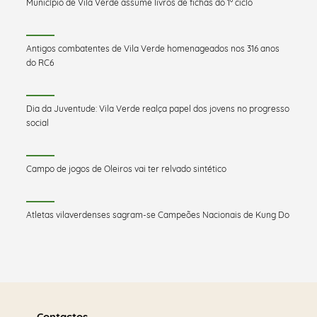
Município de Vila Verde assume livros de fichas do 1º ciclo
Antigos combatentes de Vila Verde homenageados nos 316 anos
do RC6
Dia da Juventude: Vila Verde realça papel dos jovens no progresso
social
Campo de jogos de Oleiros vai ter relvado sintético
Atletas vilaverdenses sagram-se Campeões Nacionais de Kung Do
Saber
Contactos