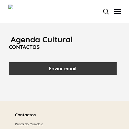
Agenda Cultural
Termo de Pesquisa
CONTACTOS
Enviar email
Categorias gerais
Saber
Filtros
mais
Contactos
Praça do Município