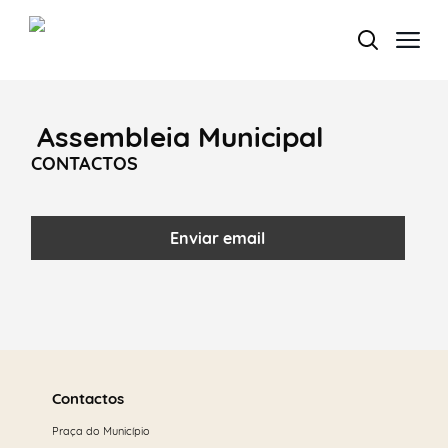
Assembleia Municipal
Termo de Pesquisa
CONTACTOS
Enviar email
Categorias gerais
Saber
Filtros
mais
Contactos
Praça do Município