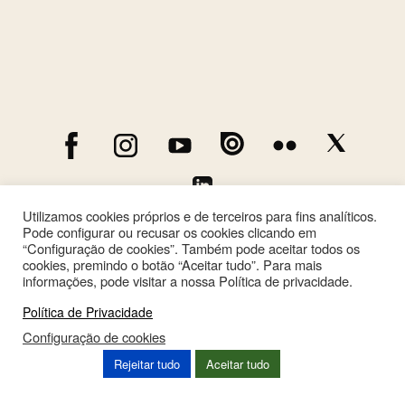
Utilizamos cookies próprios e de terceiros para fins analíticos.
Pode configurar ou recusar os cookies clicando em
“Configuração de cookies”. Também pode aceitar todos os
cookies, premindo o botão “Aceitar tudo”. Para mais
informações, pode visitar a nossa Política de privacidade.
Política de Privacidade
Configuração de cookies
This site is registered on
wpml.org
as a development site. Switch to a production
Rejeitar tudo
Aceitar tudo
site key to
remove this banner
.