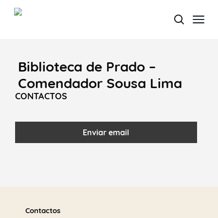
Biblioteca de Prado –
Termo de Pesquisa
Comendador Sousa Lima
CONTACTOS
Categorias gerais
Enviar email
Filtros
Saber
mais
Contactos