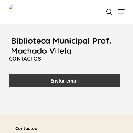
Biblioteca Municipal Prof.
Termo de Pesquisa
Machado Vilela
CONTACTOS
Categorias gerais
Enviar email
Filtros
Saber
mais
Contactos