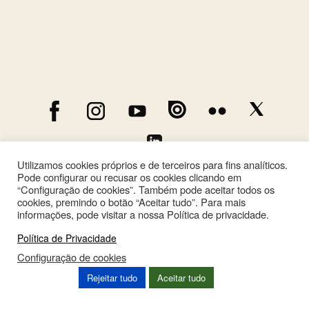
Utilizamos cookies próprios e de terceiros para fins analíticos.
Pode configurar ou recusar os cookies clicando em
“Configuração de cookies”. Também pode aceitar todos os
cookies, premindo o botão “Aceitar tudo”. Para mais
informações, pode visitar a nossa Política de privacidade.
Política de Privacidade
Configuração de cookies
This site is registered on
wpml.org
as a development site. Switch to a production
Rejeitar tudo
Aceitar tudo
site key to
remove this banner
.