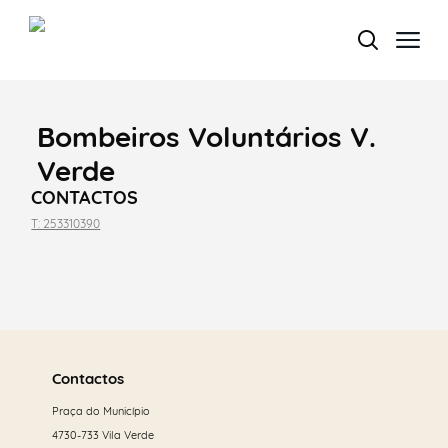
Bombeiros Voluntários V.
Termo de Pesquisa
Verde
CONTACTOS
T: 253310390
Categorias gerais
Saber
mais
Contactos
Filtros
Praça do Município
4730-733 Vila Verde