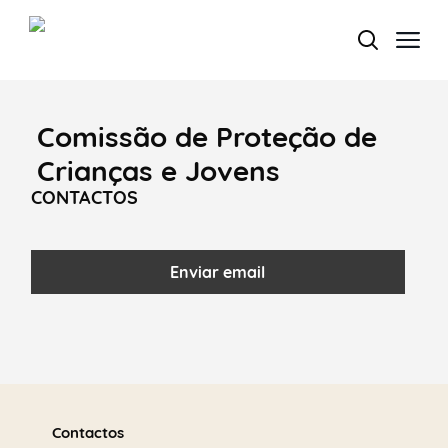
Comissão de Proteção de
Termo de Pesquisa
Crianças e Jovens
CONTACTOS
Categorias gerais
Enviar email
Filtros
Saber
mais
Contactos