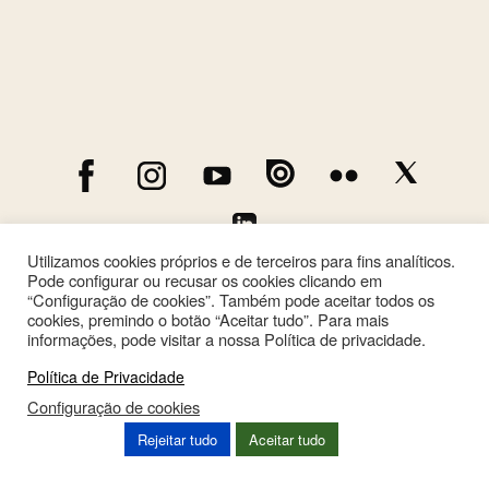
Utilizamos cookies próprios e de terceiros para fins analíticos.
Pode configurar ou recusar os cookies clicando em
“Configuração de cookies”. Também pode aceitar todos os
cookies, premindo o botão “Aceitar tudo”. Para mais
informações, pode visitar a nossa Política de privacidade.
Política de Privacidade
Configuração de cookies
This site is registered on
wpml.org
as a development site. Switch to a production
Rejeitar tudo
Aceitar tudo
site key to
remove this banner
.