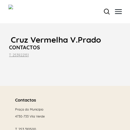
Cruz Vermelha V.Prado
Termo de Pesquisa
CONTACTOS
T: 253922151
Categorias gerais
Saber
mais
Contactos
Praça do Município
Filtros
4730-733 Vila Verde
T.
253 310500