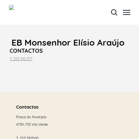
EB Monsenhor Elísio Araújo
Termo de Pesquisa
CONTACTOS
T: 253 310 377
Categorias gerais
Saber
mais
Contactos
Praça do Município
Filtros
4730-733 Vila Verde
T.
253 310500