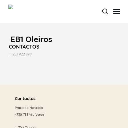
EB1 Oleiros
Termo de Pesquisa
CONTACTOS
T: 253 922 898
Categorias gerais
Saber
mais
Contactos
Praça do Município
Filtros
4730-733 Vila Verde
T.
253 310500