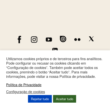
Utilizamos cookies próprios e de terceiros para fins analíticos.
Pode configurar ou recusar os cookies clicando em
“Configuração de cookies”. Também pode aceitar todos os
cookies, premindo o botão “Aceitar tudo”. Para mais
informações, pode visitar a nossa Política de privacidade.
Política de Privacidade
Configuração de cookies
This site is registered on
wpml.org
as a development site. Switch to a production
Rejeitar tudo
Aceitar tudo
site key to
remove this banner
.