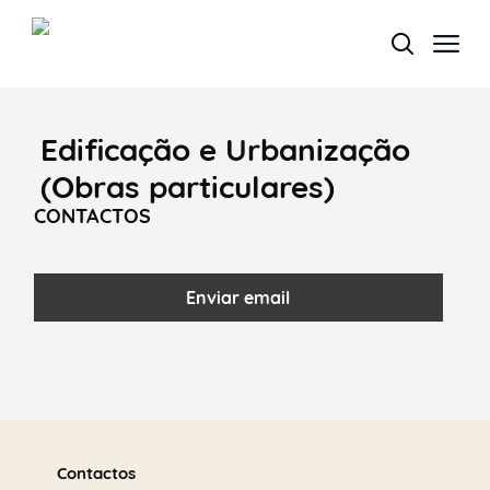
Edificação e Urbanização
Termo de Pesquisa
(Obras particulares)
CONTACTOS
Categorias gerais
Enviar email
Filtros
Saber
mais
Contactos