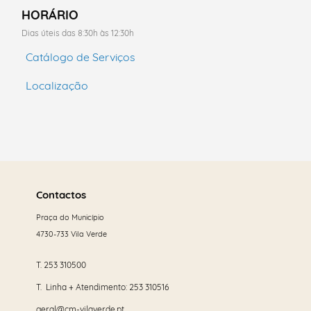
HORÁRIO
Dias úteis das 8:30h às 12:30h
Catálogo de Serviços
Localização
Saber
mais
Contactos
Praça do Município
4730-733 Vila Verde
T.
253 310500
T. Linha + Atendimento:
253 310516
geral@cm-vilaverde.pt