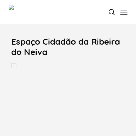
Espaço Cidadão da Ribeira
Termo de Pesquisa
do Neiva
Categorias gerais
Filtros