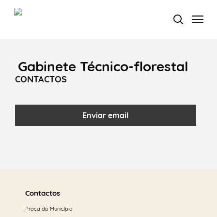
Gabinete Técnico-florestal
Termo de Pesquisa
CONTACTOS
Enviar email
Categorias gerais
Saber
Filtros
mais
Contactos
Praça do Município