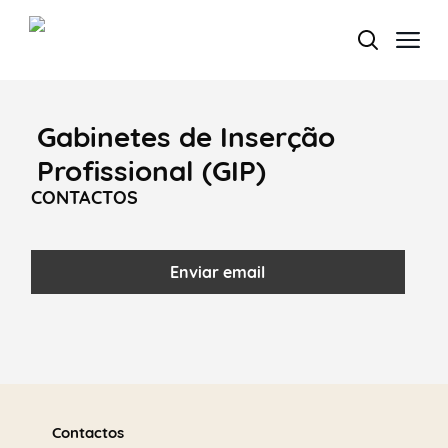
Gabinetes de Inserção
Termo de Pesquisa
Profissional (GIP)
CONTACTOS
Categorias gerais
Enviar email
Filtros
Saber
mais
Contactos