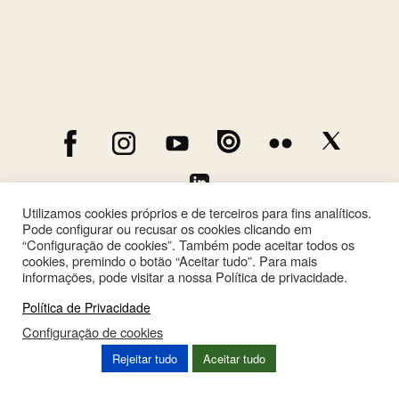
Utilizamos cookies próprios e de terceiros para fins analíticos.
Pode configurar ou recusar os cookies clicando em
“Configuração de cookies”. Também pode aceitar todos os
cookies, premindo o botão “Aceitar tudo”. Para mais
informações, pode visitar a nossa Política de privacidade.
Política de Privacidade
Configuração de cookies
This site is registered on
wpml.org
as a development site. Switch to a production
Rejeitar tudo
Aceitar tudo
site key to
remove this banner
.