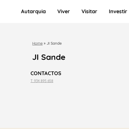
Autarquia
Viver
Visitar
Investir
Home
»
JI Sande
JI Sande
CONTACTOS
T: 934 895 658