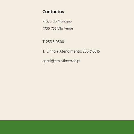
Saber
mais
Contactos
Categorias gerais
Praça do Município
4730-733 Vila Verde
T.
253 310500
T. Linha + Atendimento:
253 310516
Filtros
geral@cm-vilaverde.pt