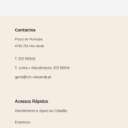
Saber
mais
Contactos
Praça do Município
4730-733 Vila Verde
T.
253 310500
T. Linha + Atendimento:
253 310516
geral@cm-vilaverde.pt
Acessos Rápidos
Atendimento e Apoio ao Cidadão
Erasmus+