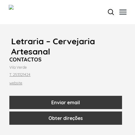
Letraria – Cervejaria
Termo de Pesquisa
Artesanal
CONTACTOS
Vila Verde
T: 253321424
Categorias gerais
website
Enviar email
Filtros
Obter direções