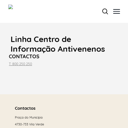
Linha Centro de
Termo de Pesquisa
Informação Antivenenos
CONTACTOS
T: 800 250 250
Categorias gerais
Saber
mais
Contactos
Filtros
Praça do Município
4730-733 Vila Verde