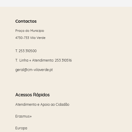
Saber
mais
Contactos
Praça do Município
4730-733 Vila Verde
T.
253 310500
T. Linha + Atendimento:
253 310516
geral@cm-vilaverde.pt
Acessos Rápidos
Atendimento e Apoio ao Cidadão
Erasmus+
Europa