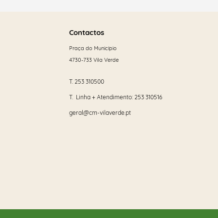
Saber
mais
Contactos
Categorias gerais
Praça do Município
4730-733 Vila Verde
T.
253 310500
Filtros
T. Linha + Atendimento:
253 310516
geral@cm-vilaverde.pt