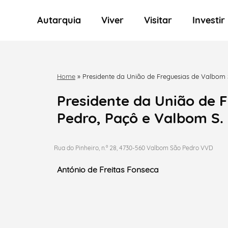
Autarquia
Viver
Visitar
Investir
Home
»
Presidente da União de Freguesias de Valbom 
Presidente da União de 
Pedro, Paçô e Valbom S.
Rua do Pinheiro, n.º 28, 4730-560 Valbom São Pedro VVD
António de Freitas Fonseca