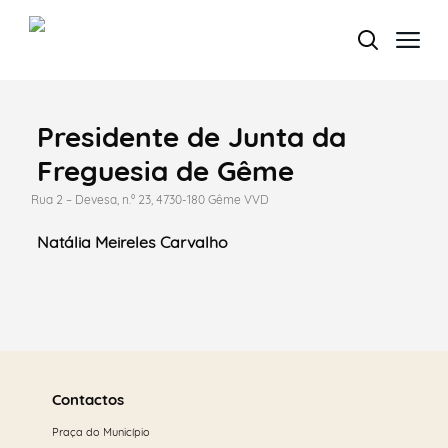
Presidente de Junta da
Termo de Pesquisa
Freguesia de Gême
Rua 2 – Devesa, n.º 23, 4730-180 Gême VVD
Natália Meireles Carvalho
Categorias gerais
Saber
Filtros
mais
Contactos
Praça do Município