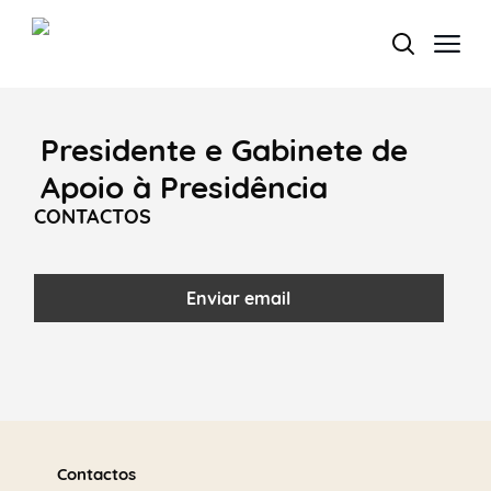
Presidente e Gabinete de
Termo de Pesquisa
Apoio à Presidência
CONTACTOS
Categorias gerais
Enviar email
Filtros
Saber
mais
Contactos