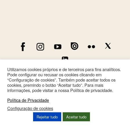
Utilizamos cookies próprios e de terceiros para fins analíticos.
Pode configurar ou recusar os cookies clicando em
“Configuração de cookies”. Também pode aceitar todos os
cookies, premindo o botão “Aceitar tudo”. Para mais
informações, pode visitar a nossa Política de privacidade.
Política de Privacidade
Configuração de cookies
This site is registered on
wpml.org
as a development site. Switch to a production
Rejeitar tudo
Aceitar tudo
site key to
remove this banner
.