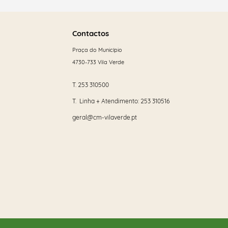
Saber
mais
Contactos
Categorias gerais
Praça do Município
4730-733 Vila Verde
T.
253 310500
Filtros
T. Linha + Atendimento:
253 310516
geral@cm-vilaverde.pt