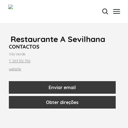
Restaurante A Sevilhana
Termo de Pesquisa
CONTACTOS
Vila Verde
T: 253 312 750
website
Categorias gerais
Enviar email
Obter direções
Filtros