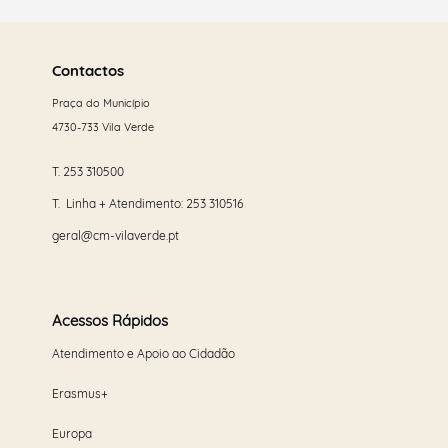
Saber
mais
Contactos
Praça do Município
4730-733 Vila Verde
T.
253 310500
T. Linha + Atendimento:
253 310516
geral@cm-vilaverde.pt
Acessos Rápidos
Atendimento e Apoio ao Cidadão
Erasmus+
Europa