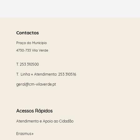
Saber
mais
Contactos
Praça do Município
4730-733 Vila Verde
T.
253 310500
T. Linha + Atendimento:
253 310516
geral@cm-vilaverde.pt
Acessos Rápidos
Atendimento e Apoio ao Cidadão
Erasmus+