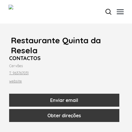
Restaurante Quinta da
Termo de Pesquisa
Resela
CONTACTOS
Cervães
T: 963767031
Categorias gerais
website
Enviar email
Filtros
Obter direções