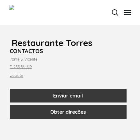
Restaurante Torres
Termo de Pesquisa
CONTACTOS
Ponte S. Vicente
T: 253 361 619
website
Categorias gerais
Enviar email
Obter direções
Filtros