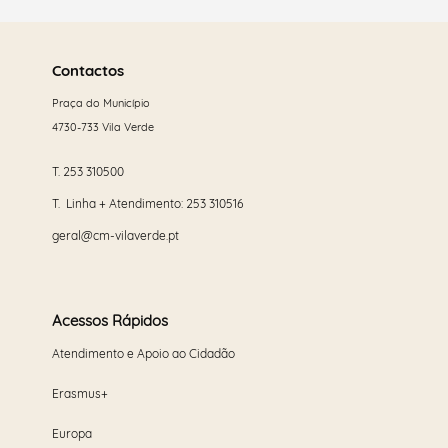
Saber
mais
Contactos
Praça do Município
4730-733 Vila Verde
T.
253 310500
T. Linha + Atendimento:
253 310516
geral@cm-vilaverde.pt
Acessos Rápidos
Atendimento e Apoio ao Cidadão
Erasmus+
Europa