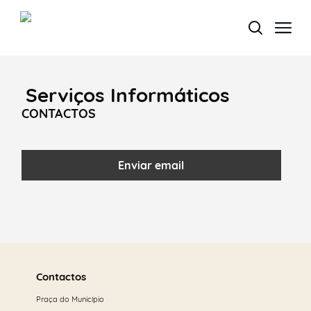
Serviços Informáticos
Termo de Pesquisa
CONTACTOS
Enviar email
Categorias gerais
Saber
Filtros
mais
Contactos
Praça do Município