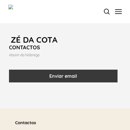
ZÉ DA COTA
Termo de Pesquisa
CONTACTOS
Aboim da Nóbrega
Enviar email
Categorias gerais
Saber
Filtros
mais
Contactos