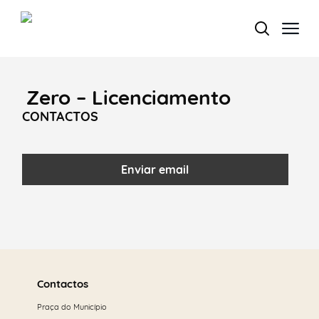
Zero – Licenciamento
Termo de Pesquisa
CONTACTOS
Enviar email
Categorias gerais
Saber
Filtros
mais
Contactos
Praça do Município