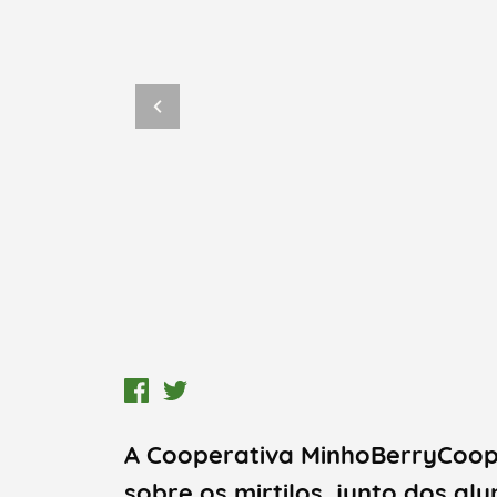
A Cooperativa MinhoBerryCoop 
Termo de Pesquisa
sobre os mirtilos, junto dos alu