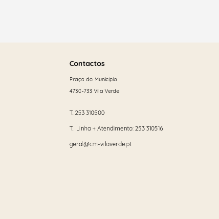
Saber
mais
Contactos
Praça do Município
4730-733 Vila Verde
T.
253 310500
T. Linha + Atendimento:
253 310516
geral@cm-vilaverde.pt