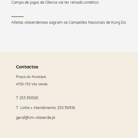
Campo de jogos de Oleiros vai ter relvado sintético
Atletas vilaverdenses sagram-se Campeões Nacionais de Kung Do
Saber
mais
Contactos
Praça do Município
4730-733 Vila Verde
T.
253 310500
T. Linha + Atendimento:
253 310516
geral@cm-vilaverde.pt