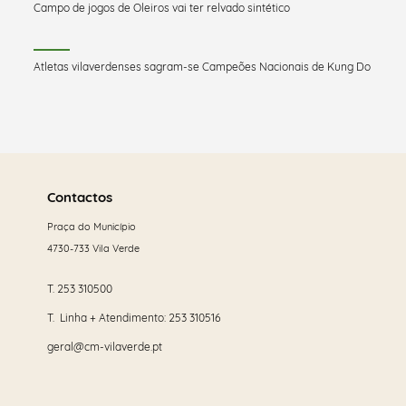
Campo de jogos de Oleiros vai ter relvado sintético
Atletas vilaverdenses sagram-se Campeões Nacionais de Kung Do
Saber
mais
Contactos
Praça do Município
4730-733 Vila Verde
T.
253 310500
T. Linha + Atendimento:
253 310516
geral@cm-vilaverde.pt