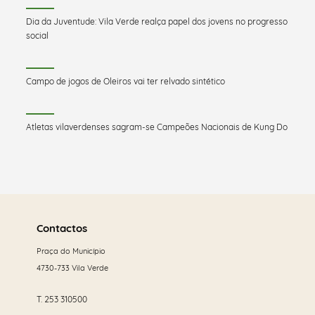
Dia da Juventude: Vila Verde realça papel dos jovens no progresso
social
Campo de jogos de Oleiros vai ter relvado sintético
Atletas vilaverdenses sagram-se Campeões Nacionais de Kung Do
Saber
mais
Contactos
Praça do Município
4730-733 Vila Verde
T.
253 310500