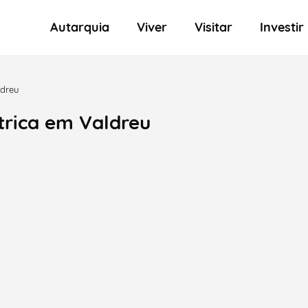
Autarquia
Viver
Visitar
Investir
ldreu
trica em Valdreu