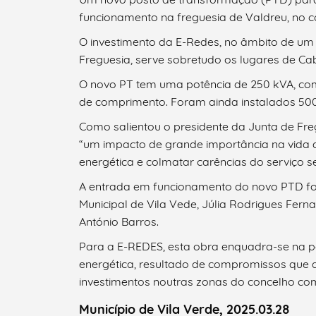
funcionamento na freguesia de Valdreu, no c
Termo de Pesquisa
O investimento da E-Redes, no âmbito de um
Freguesia, serve sobretudo os lugares de Ca
O novo PT tem uma potência de 250 kVA, co
de comprimento. Foram ainda instalados 500 
Categorias gerais
Como salientou o presidente da Junta de Freg
“um impacto de grande importância na vida 
energética e colmatar carências do serviço 
A entrada em funcionamento do novo PTD fo
Municipal de Vila Vede, Júlia Rodrigues Fern
Filtros
António Barros.
Para a E-REDES, esta obra enquadra-se na pol
energética, resultado de compromissos que 
investimentos noutras zonas do concelho co
Município de Vila Verde, 2025.03.28