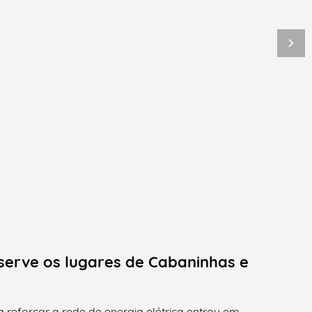
erve os lugares de Cabaninhas e
reforçar a rede de energia elétrica entrou em