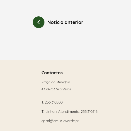
Notícia anterior
Saber
mais
Contactos
Praça do Município
4730-733 Vila Verde
T.
253 310500
T. Linha + Atendimento:
253 310516
geral@cm-vilaverde.pt