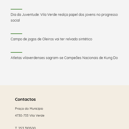
Dia da Juventude: Vila Verde realça papel dos jovens no progresso
social
Campo de jogos de Oleiros vai ter relvado sintético
Atletas vilaverdenses sagram-se Campeões Nacionais de Kung Do
Saber
mais
Contactos
Praça do Município
4730-733 Vila Verde
T.
253 310500