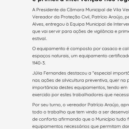
A Presidente da Câmara Municipal de Vila V
Vereador da Proteção Civil, Patrício Araújo, 
Alves, entregou à Equipa Municipal de Interv
que vai servir para ações de vigilância e pri
Termo de Pesquisa
estival.
O equipamento é composto por casaco e calç
espaços naturais, um equipamento certificad
1140-3.
Categorias gerais
Júlia Fernandes destacou a “especial importâ
nas ações de silvicultura preventiva, quer na
importância destes equipamentos, tendo em li
exercido por estes trabalhadores que necess
Filtros
Por seu turno, o vereador Patrício Araújo, a
todo o trabalho que tem vindo a ser desenvol
de conforto afirmando que o Município tudo 
equipamentos necessários que permitam dar 