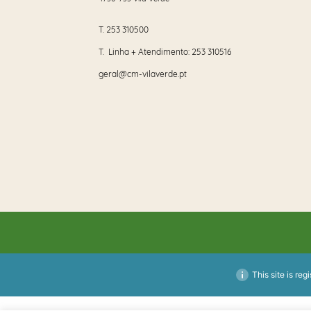
T.
253 310500
T. Linha + Atendimento:
253 310516
geral@cm-vilaverde.pt
This site is reg