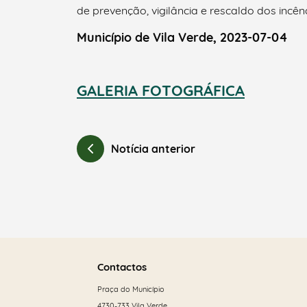
de prevenção, vigilância e rescaldo dos incênd
Município de Vila Verde, 2023-07-04
GALERIA FOTOGRÁFICA
Notícia anterior
Saber
mais
Contactos
Praça do Município
4730-733 Vila Verde