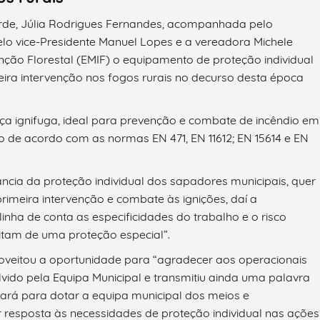
erde, Júlia Rodrigues Fernandes, acompanhada pelo
pelo vice-Presidente Manuel Lopes e a vereadora Michele
enção Florestal (EMIF) o equipamento de proteção individual
meira intervenção nos fogos rurais no decurso desta época
a ignifuga, ideal para prevenção e combate de incêndio em
o de acordo com as normas EN 471, EN 11612; EN 15614 e EN
ncia da proteção individual dos sapadores municipais, quer
 primeira intervenção e combate às ignições, daí a
nha de conta as especificidades do trabalho e o risco
itam de uma proteção especial”.
proveitou a oportunidade para “agradecer aos operacionais
vido pela Equipa Municipal e transmitiu ainda uma palavra
fará para dotar a equipa municipal dos meios e
resposta às necessidades de proteção individual nas ações