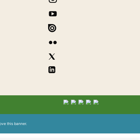
ove this banner
.