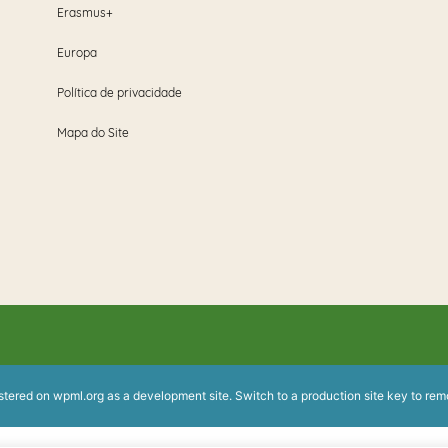
Erasmus+
Europa
Política de privacidade
Mapa do Site
istered on
wpml.org
as a development site. Switch to a production site key to
rem