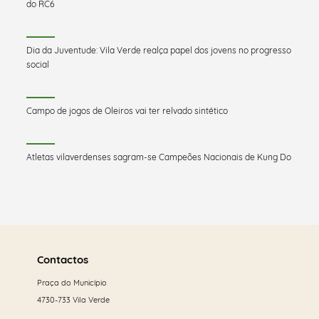
do RC6
Dia da Juventude: Vila Verde realça papel dos jovens no progresso
social
Campo de jogos de Oleiros vai ter relvado sintético
Atletas vilaverdenses sagram-se Campeões Nacionais de Kung Do
Saber
mais
Contactos
Praça do Município
4730-733 Vila Verde