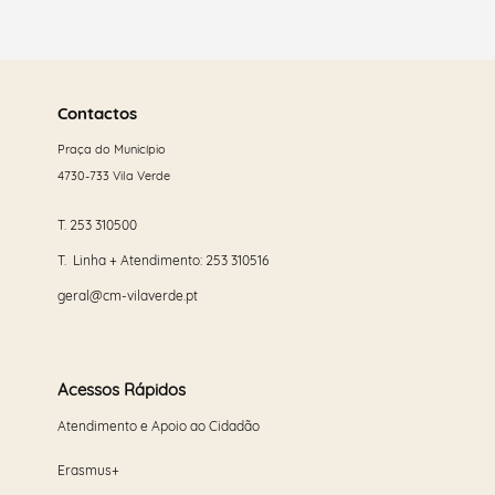
Saber
mais
Contactos
Praça do Município
4730-733 Vila Verde
T.
253 310500
T. Linha + Atendimento:
253 310516
geral@cm-vilaverde.pt
Acessos Rápidos
Atendimento e Apoio ao Cidadão
Erasmus+