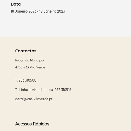
Data
18 Janeiro 2023 - 18 Janeiro 2023
Saber
mais
Contactos
Praça do Município
4730-733 Vila Verde
T.
253 310500
T. Linha + Atendimento:
253 310516
geral@cm-vilaverde.pt
Acessos Rápidos