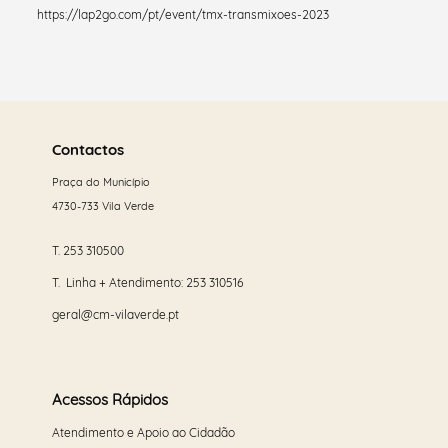
https://lap2go.com/pt/event/tmx-transmixoes-2023
Saber
mais
Contactos
Praça do Município
4730-733 Vila Verde
T.
253 310500
T. Linha + Atendimento:
253 310516
geral@cm-vilaverde.pt
Acessos Rápidos
Atendimento e Apoio ao Cidadão