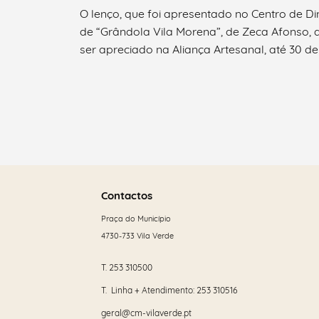
O lenço, que foi apresentado no Centro de Di
de “Grândola Vila Morena”, de Zeca Afonso, q
ser apreciado na Aliança Artesanal, até 30 de 
Filtros
Saber
mais
Contactos
Praça do Município
4730-733 Vila Verde
T.
253 310500
T. Linha + Atendimento:
253 310516
geral@cm-vilaverde.pt