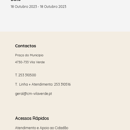
18 Outubro 2023 - 18 Outubro 2023
Saber
mais
Contactos
Praça do Município
4730-733 Vila Verde
T.
253 310500
T. Linha + Atendimento:
253 310516
geral@cm-vilaverde.pt
Acessos Rápidos
Atendimento e Apoio ao Cidadão