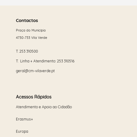
Saber
mais
Contactos
Praça do Município
4730-733 Vila Verde
T.
253 310500
T. Linha + Atendimento:
253 310516
geral@cm-vilaverde.pt
Acessos Rápidos
Atendimento e Apoio ao Cidadão
Erasmus+
Europa