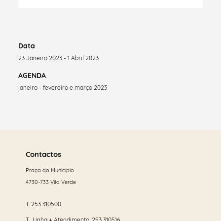
Data
23 Janeiro 2023 - 1 Abril 2023
AGENDA
janeiro - fevereiro e março 2023
Saber
mais
Contactos
Praça do Município
4730-733 Vila Verde
T.
253 310500
T. Linha + Atendimento:
253 310516