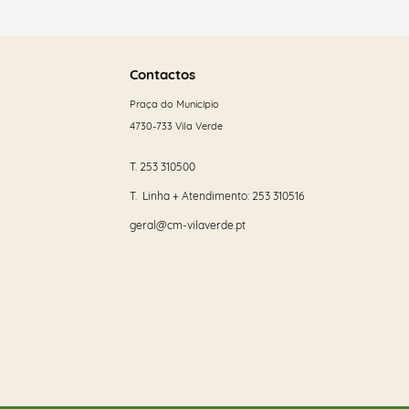
Saber
mais
Contactos
Praça do Município
4730-733 Vila Verde
T.
253 310500
T. Linha + Atendimento:
253 310516
geral@cm-vilaverde.pt