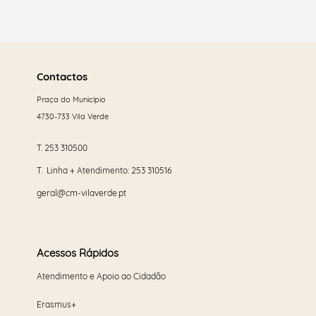
Saber
mais
Contactos
Praça do Município
4730-733 Vila Verde
T.
253 310500
T. Linha + Atendimento:
253 310516
geral@cm-vilaverde.pt
Acessos Rápidos
Atendimento e Apoio ao Cidadão
Erasmus+