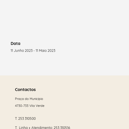
Data
11 Junho 2023 - 11 Maio 2023
Saber
mais
Contactos
Praça do Município
4730-733 Vila Verde
T.
253 310500
T. Linha + Atendimento:
253 310516